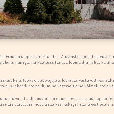
1994.aasta augustikuust alates. Alustasime oma tegevust Ta
elt kahe nimega, nii Raatusee tänava loomakliinik kui ka liht
eskus, kelle tööks on abivajajate loomade vastuvõtt, konsul
oovid ja lahenduste pakkumine vastavalt oma võimalustele või 
danud juba nii palju aastaid ja et me oleme saanud jagada Te
i suure vastutuse, hoolitseda veel kellegi heaolu eest peale i