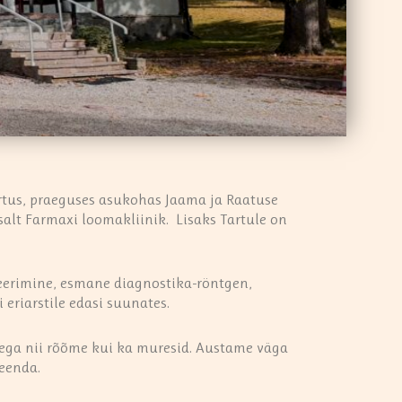
rtus, praeguses asukohas Jaama ja Raatuse
salt Farmaxi loomakliinik. Lisaks Tartule on
teerimine, esmane diagnostika-röntgen,
eriarstile edasi suunates.
iega nii rõõme kui ka muresid. Austame väga
seenda.