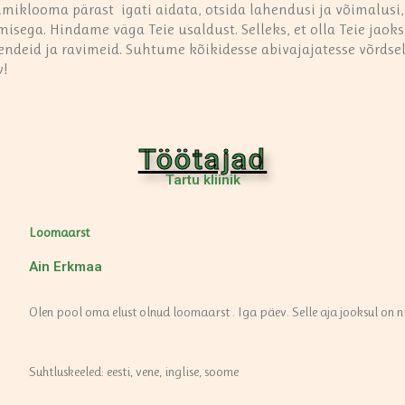
klooma pärast igati aidata, otsida lahendusi ja võimalusi, 
sega. Hindame väga Teie usaldust. Selleks, et olla Teie jaoks
deid ja ravimeid. Suhtume kõikidesse abivajajatesse võrdselt,
v!
Töötajad
Tartu kliinik
Loomaarst
Ain Erkmaa
Olen pool oma elust olnud loomaarst . Iga päev. Selle aja jooksul on ni
Suhtluskeeled: eesti, vene, inglise, soome