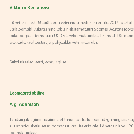
Viktoria Romanova
Lõpetasin Eesti Maaülikooli veterinaarmeditsiini eriala 2014. aastal. 
väikloomakliinikutes ning läbisin eksternatuuri Soomes. Aastate jooksul
onkoloogia internatuuri UCD väikeloomakliinikus Iirimaal. Täiendan
pakkuda kvaliteetset ja põhjalikku veterinaarabi.
Suhtluskeeled: eesti, vene, inglise
Loomaarsti abiline
Aigi Adamson
Teadsin juba gümnaasiumis, et tahan töötada loomadega ning siis sa
kutsehariduskeskusesse loomaarsti abilise erialale. Lõpetasin kooli 2
loomakliinikusse.