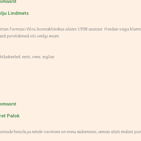
omaarst
lju Lindmets
ötan Farmaxi Võru loomakliinikus alates 1998.aastast. Hindan väga klient
ised pereliikmed vôi veelgi enam.
htluskeeled: eesti, vene, inglise
omaarst
ret Palok
omade heaolu ja nende ravimine on minu südameasi, annan alati endast parim