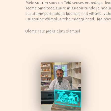
Meie suurim soov on Teid seoses muredega lemmi
Teeme oma tööd suure missioonitunde ja hoolimi
kasutame parimaid ja kaasaegseid võtteid, vahen
unikaalne võimalus teha midagi head. Iga päe
Oleme Teie jaoks alati olemas!