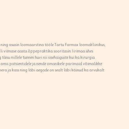
a ning asusin loomaarstina tööle Tartu Farmax loomakliinikus,
li viimase aasta õppepraktika sooritasin Iirimaa ühes
 tänu millele tunnen huvi nii sisehaiguste kui ka kirurgia
da oma patsientidele ja nende omanikele parimaid võimalikke
era ja kass ning läbi aegade on sealt läbi käinud ka arvukalt