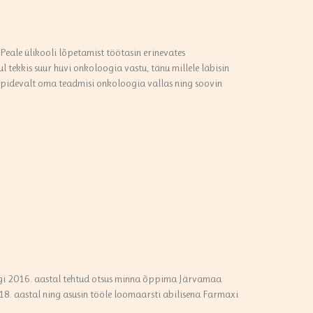
Peale ülikooli lõpetamist töötasin erinevates
 tekkis suur huvi onkoloogia vastu, tänu millele läbisin
 pidevalt oma teadmisi onkoloogia vallas ning soovin
igi 2016. aastal tehtud otsus minna õppima Järvamaa
018. aastal ning asusin tööle loomaarsti abilisena Farmaxi