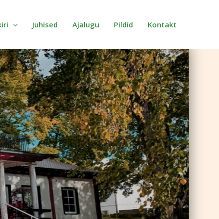
iri
Juhised
Ajalugu
Pildid
Kontakt