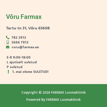
Võru Farmax
Tartu tn 31, Võru 65608
782 2912
5666 7912
voru@farmax.ee
E-R 9:00-18:00
L ajutiselt suletud
P suletud
1. mai oleme SULETUD!
Copyright © 2026 FARMAX Loomakliinik
Powered By FARMAX Loomakliinik