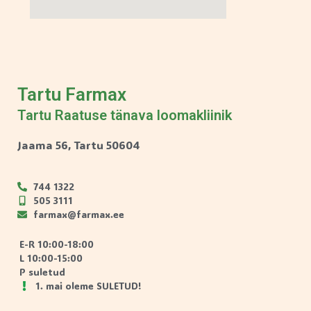
Tartu Farmax
Tartu Raatuse tänava loomakliinik
Jaama 56, Tartu 50604
744 1322
505 3111
farmax@farmax.ee
E-R 10:00-18:00
L 10:00-15:00
P suletud
1. mai oleme SULETUD!